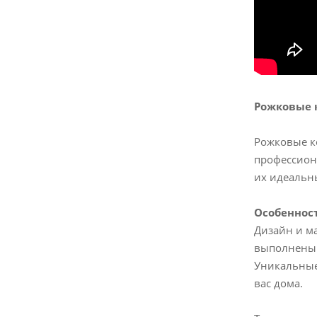
Рожковые 
Рожковые к
профессион
их идеальн
Особеннос
Дизайн и ма
выполнены 
Уникальные
вас дома.