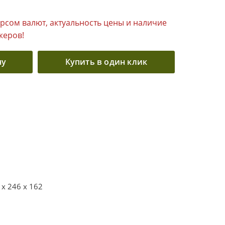
урсом валют, актуальность цены и наличие
жеров!
ну
Купить в один клик
 x 246 x 162