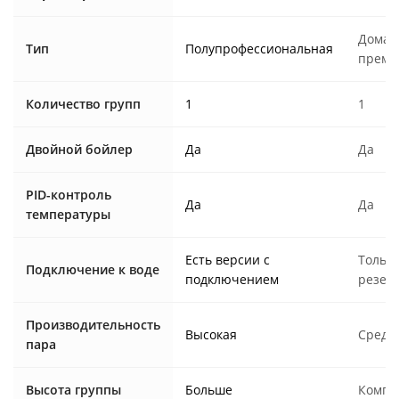
Домаш
Тип
Полупрофессиональная
преми
Количество групп
1
1
Двойной бойлер
Да
Да
PID-контроль
Да
Да
температуры
Есть версии с
Тольк
Подключение к воде
подключением
резер
Производительность
Высокая
Средн
пара
Высота группы
Больше
Компа