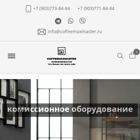
+7 (903)773-84-84
+7 (903)771-84-84
Telegram
Whatsapp
Viber
info@coffeemaxmaster.ru
0
Search
Offcanvas
Menu
Open
комиссионное оборудование