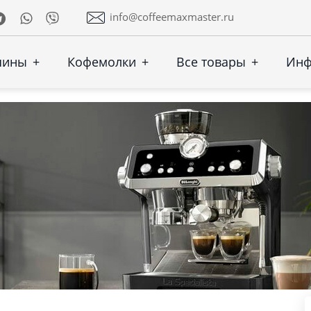
Telegram
Whatsapp
Viber
info@coffeemaxmaster.ru
шины
+
Кофемолки
+
Все товары
+
Ин