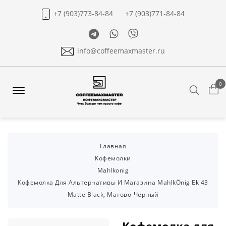
+7 (903)773-84-84
+7 (903)771-84-84
Telegram
Whatsapp
Viber
info@coffeemaxmaster.ru
0
Search
Offcanvas
Menu
Open
Главная
Кофемолки
Mahlkonig
Кофемолка Для Альтернативы И Магазина MahlkÖnig Ek 43
Matte Black, Матово-Черный
Кофемолка для