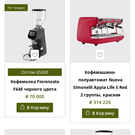
Хит продаж
Wishlist
Wishlist
Оптом 65000
Кофемашина-
полуавтомат Nuova
Кофемолка Fiorenzato
Simonelli Appia Life S Red
F64E черного цвета
2 группы, красная
₽ 70 000
₽ 314 226
В Корзину
В Корзину