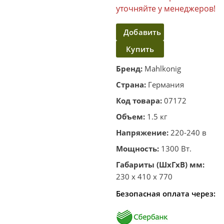
уточняйте у менеджеров!
Добавить
Купить
в
корзину
в один
Бренд:
Mahlkonig
клик
Страна:
Германия
Код товара:
07172
Объем:
1.5 кг
Напряжение:
220-240 в
Мощность:
1300 Вт.
Габариты (ШхГхВ) мм:
230 x 410 x 770
Безопасная оплата через: