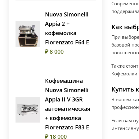
Современны
поддерживат
Nuova Simonelli
Appia 2 +
Как выбр
кофемолка
При выборе
Fiorenzato F64 E
базовой пр
₽ 8 000
повышенной
Также стоит
Кофемолки N
Кофемашина
Купить к
Nuova Simonelli
Appia II V 3GR
В нашем ка
профессион
автоматическая
+ кофемолка
Если вам н
Fiorenzato F83 E
интенсивну
₽ 18 000