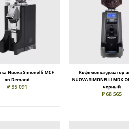
ка Nuova Simonelli MCF
Кофемолка-дозатор а
on Demand
NUOVA SIMONELLI MDX 
₽ 35 091
черный
₽ 68 565