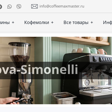
Telegram
Whatsapp
Viber
info@coffeemaxmaster.ru
шины
+
Кофемолки
+
Все товары
+
Ин
a-Simonelli