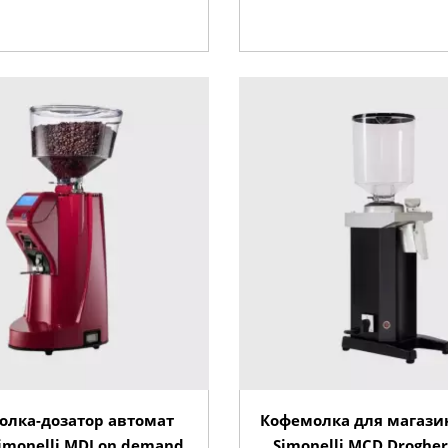
олка-дозатор автомат
Кофемолка для магази
imonelli MDJ on demand
Simonelli MCD Drogher