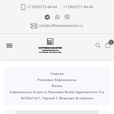
+7 (903)773-84-84
+7 (903)771-84-84
Telegram
Whatsapp
Viber
info@coffeemaxmaster.ru
0
Search
Offcanvas
Menu
Open
Главная
Рожковые Кофемашины
Rocket
Кофемашина Эспрессо Рожковая Rocket Appartamento Tca
Re502a1w11, Черный С Медными Вставками