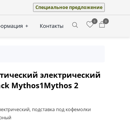
Специальное предложение
0
0
формация
+
Контакты
Search
тический электрический
ack Mythos1Mythos 2
ектрический, подставка под кофемолки
ерный