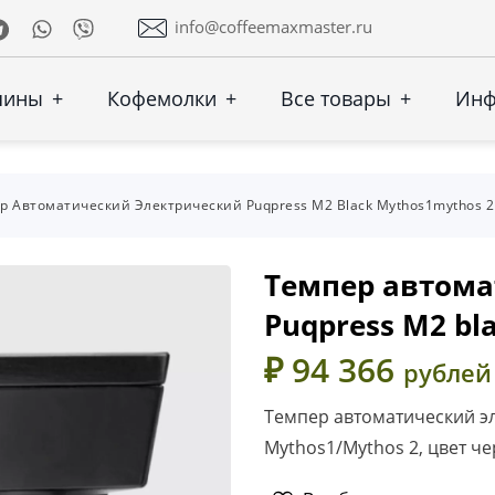
Telegram
Whatsapp
Viber
info@coffeemaxmaster.ru
шины
+
Кофемолки
+
Все товары
+
Ин
р Автоматический Электрический Puqpress M2 Black Mythos1mythos 2
Темпер автома
Puqpress M2 bl
₽ 94 366
рублей
Темпер автоматический эл
Mythos1/Mythos 2, цвет ч