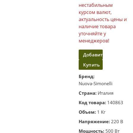
нестабильным
курсом валют,
актуальность цены и
наличие товара
уточняйте у
менеджеров!
Добавить
Купить
в
корзину
в
Бренд:
Nuova-Simonelli
один
Страна:
Италия
клик
Код товара:
140863
Объем:
1 Кг
Напряжение:
220 В
Мощность:
500 Вт