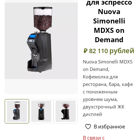
для эспрессо
Nuova
Simonelli
MDXS on
Demand
рублей
₽ 82 110
Nuova Simonelli MDXS
on Demand,
Кофемолка для
ресторана, бара, кафе
с пониженным
уровнем шума,
двухстрочный ЖК
дисплей
В избранное
В связи с