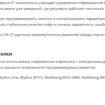
версия XT значительно упрощает управление кофемашиной 
но важно для заведений, где регулярно работают несколько
тро программировать напитки и контролировать параметры
ать стабильное качество кофе и снижать вероятность ошиб
a Life XT удачным промежуточным решением между классиче
молки
тся использовать современные кофемолки с электронным 
ьно раскрыть возможности программируемых рецептов.
ythos One, Mythos MY75, Mahlkönig E65S GBW, Mahlkönig E80