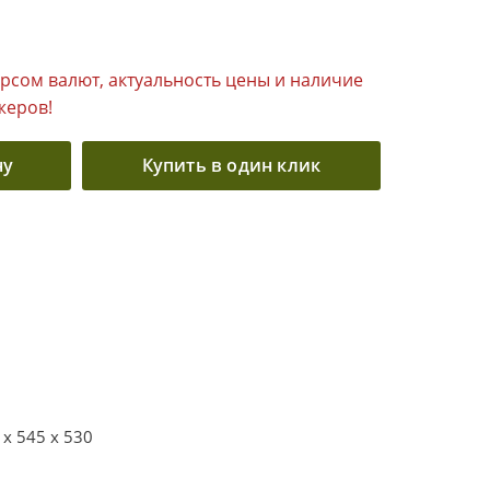
урсом валют, актуальность цены и наличие
жеров!
ну
Купить в один клик
 x 545 x 530