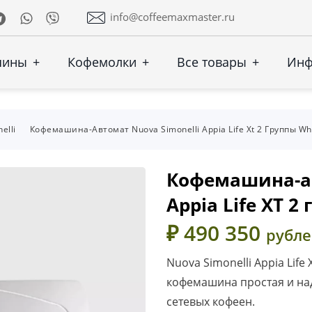
Telegram
Whatsapp
Viber
info@coffeemaxmaster.ru
шины
+
Кофемолки
+
Все товары
+
Ин
elli
Кофемашина-Автомат Nuova Simonelli Appia Life Xt 2 Группы Wh
Кофемашина-ав
Appia Life XT 2
₽ 490 350
рубл
Nuova Simonelli Appia Life 
кофемашина простая и на
сетевых кофеен.