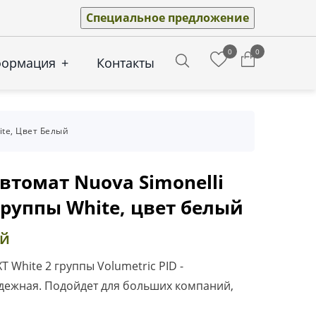
Специальное предложение
0
0
формация
+
Контакты
Search
ite, Цвет Белый
томат Nuova Simonelli
 группы White, цвет белый
ей
XT White 2 группы Volumetric PID -
дежная. Подойдет для больших компаний,