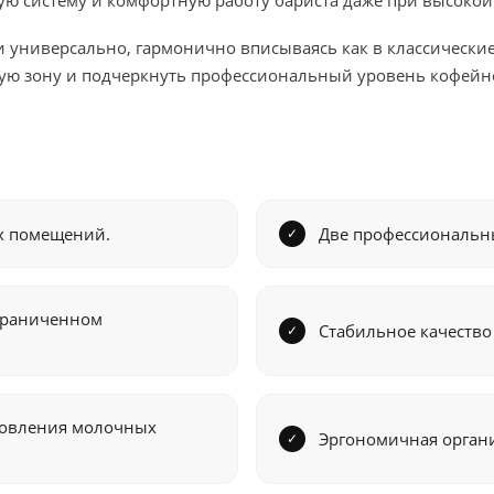
ю систему и комфортную работу бариста даже при высокой 
 универсально, гармонично вписываясь как в классические
чую зону и подчеркнуть профессиональный уровень кофейн
х помещений.
Две профессиональн
граниченном
Стабильное качество
товления молочных
Эргономичная органи