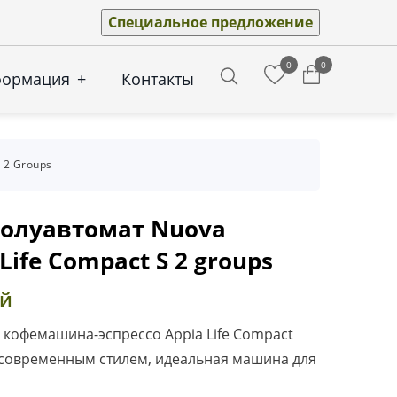
Специальное предложение
0
0
формация
+
Контакты
Search
 2 Groups
олуавтомат Nuova
 Life Compact S 2 groups
ей
 кофемашина-эспрессо Appia Life Compact
 современным стилем, идеальная машина для