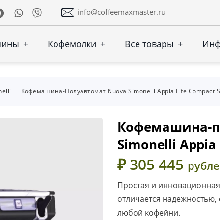
Telegram
Whatsapp
Viber
info@coffeemaxmaster.ru
шины
+
Кофемолки
+
Все товары
+
Ин
elli
Кофемашина-Полуавтомат Nuova Simonelli Appia Life Compact S
Кофемашина-п
Simonelli Appia
₽ 305 445
рубл
Простая и инновационная
отличается надежностью,
любой кофейни.