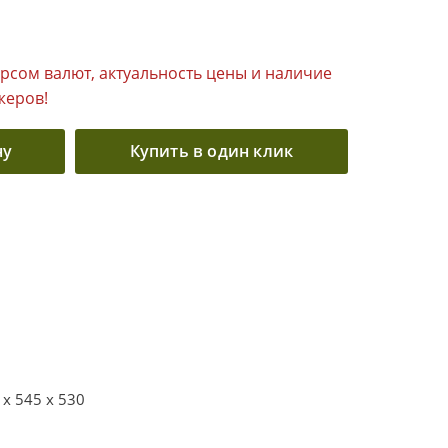
урсом валют, актуальность цены и наличие
жеров!
ну
Купить в один клик
 x 545 x 530