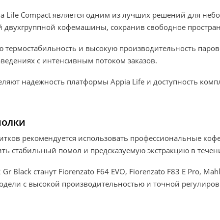
a Life Compact является одним из лучших решений для неб
 двухгруппной кофемашины, сохранив свободное пространс
ю термостабильность и высокую производительность парово
заведениях с интенсивным потоком заказов.
ляют надежность платформы Appia Life и доступность комп
молки
питков рекомендуется использовать профессиональные коф
ть стабильный помол и предсказуемую экстракцию в течени
r Black станут Fiorenzato F64 EVO, Fiorenzato F83 E Pro, Ma
модели с высокой производительностью и точной регулиров