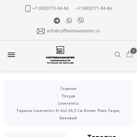
+7 (903)773-84-84
+7 (903)771-84-84
Telegram
Whatsapp
Viber
info@coffeemaxmaster.ru
0
Search
Offcanvas
Menu
Open
Главная
Посуда
Loveramics
Тарелка Loveramics Er-Go! 26,5 См Dinner Plate Taupe,
Бежевый
Тарелка