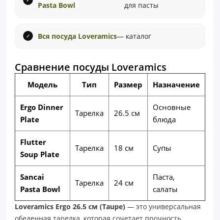
Pasta Bowl
для пасты
Вся посуда Loveramics
— каталог
Сравнение посуды Loveramics
Модель
Тип
Размер
Назначение
Ergo Dinner
Основные
Тарелка
26.5 см
Plate
блюда
Flutter
Тарелка
18 см
Супы
Soup Plate
Sancai
Паста,
Тарелка
24 см
Pasta Bowl
салаты
Loveramics Ergo 26.5 см (Taupe)
— это универсальная
обеденная тарелка, которая сочетает прочность,