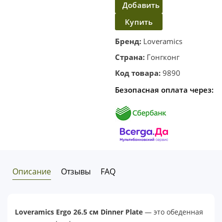
Добавить
Купить
в
корзину
в один
Бренд:
Loveramics
клик
Страна:
Гонгконг
Код товара:
9890
Безопасная оплата через:
Описание
Отзывы
FAQ
Loveramics Ergo 26.5 см Dinner Plate
— это обеденная