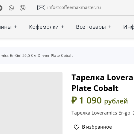
Telegram
Whatsapp
Viber
info@coffeemaxmaster.ru
шины
+
Кофемолки
+
Все товары
+
Ин
mics Er-Go! 26,5 См Dinner Plate Cobalt
Тарелка Loveram
Plate Cobalt
₽ 1 090
рублей
Тарелка Loveramics Er-go! 
В избранное