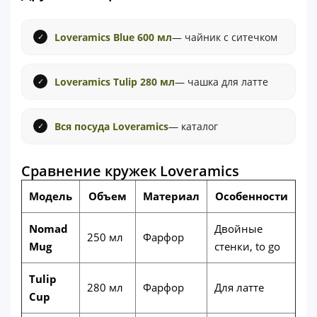
Loveramics Blue 600 мл
— чайник с ситечком
Loveramics Tulip 280 мл
— чашка для латте
Вся посуда Loveramics
— каталог
Сравнение кружек Loveramics
Модель
Объем
Материал
Особенности
Nomad
Двойные
250 мл
Фарфор
Mug
стенки, to go
Tulip
280 мл
Фарфор
Для латте
Cup