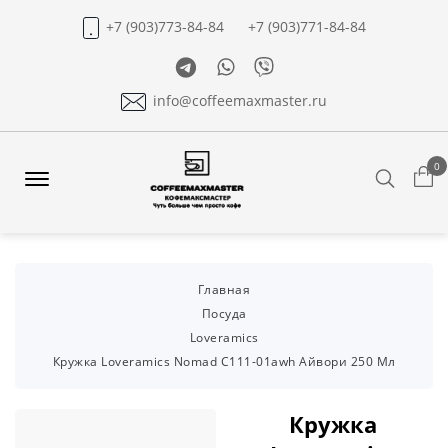
+7 (903)773-84-84
+7 (903)771-84-84
Telegram
Whatsapp
Viber
info@coffeemaxmaster.ru
0
Search
Offcanvas
Menu
Open
Главная
Посуда
Loveramics
Кружка Loveramics Nomad C111-01awh Айвори 250 Мл
Кружка