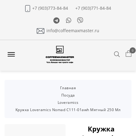
+7 (903)773-84-84
+7 (903)771-84-84
Telegram
Whatsapp
Viber
info@coffeemaxmaster.ru
0
Search
Offcanvas
Menu
Open
Главная
Посуда
Loveramics
Кружка Loveramics Nomad C111-01awh Мятный 250 Мл
Кружка