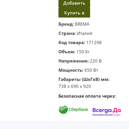
Добавить
в корзину
Купить в
один
Бренд:
BREMA
клик
Страна:
Италия
Код товара:
171298
Объем:
150 Кг
Напряжение:
220 В
Мощность:
650 Вт
Габариты (ШхГхВ) мм:
738 x 690 x 920
Безопасная оплата через: