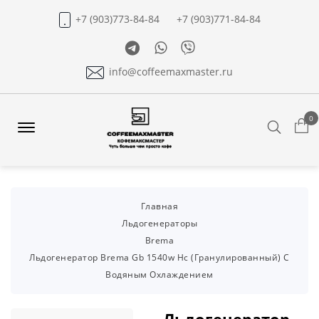
+7 (903)773-84-84
+7 (903)771-84-84
Telegram
Whatsapp
Viber
info@coffeemaxmaster.ru
0
Search
Offcanvas
Menu
Open
Главная
Льдогенераторы
Brema
Льдогенератор Brema Gb 1540w Hc (гранулированный) C
Водяным Охлаждением
Льдогенератор