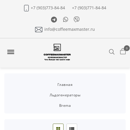
+7 (903)773-84-84
+7 (903)771-84-84
Telegram
Whatsapp
Viber
info@coffeemaxmaster.ru
0
Search
Offcanvas
Menu
Open
Главная
Льдогенераторы
Brema