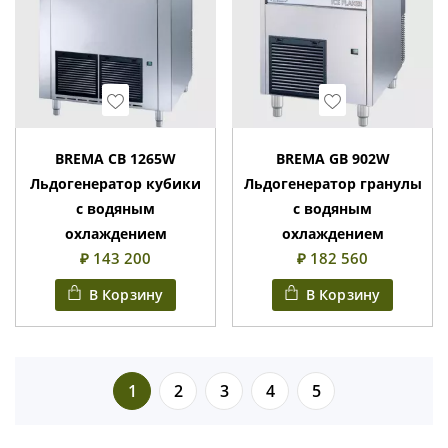
Wishlist
Wishlist
BREMA CB 1265W
BREMA GB 902W
Льдогенератор кубики
Льдогенератор гранулы
с водяным
с водяным
охлаждением
охлаждением
₽ 143 200
₽ 182 560
В Корзину
В Корзину
1
2
3
4
5