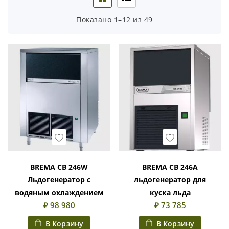
Показано 1–12 из 49
Wishlist
Wishlist
BREMA CB 246W
BREMA CB 246A
Льдогенератор с
льдогенератор для
водяным охлаждением
куска льда
₽ 98 980
₽ 73 785
В Корзину
В Корзину