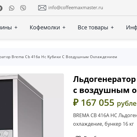
Telegram
Whatsapp
Viber
info@coffeemaxmaster.ru
шины
+
Кофемолки
+
Все товары
+
Ин
ратор Brema Cb 416a Hc Кубики С Воздушным Охлаждением
Льдогенератор
с воздушным 
₽ 167 055
рубл
BREMA CB 416A HC Льдогене
охлаждение, бункер 16 кг