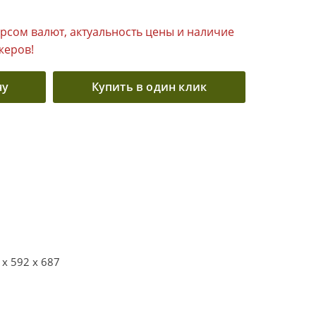
урсом валют, актуальность цены и наличие
жеров!
ну
Купить в один клик
 x 592 x 687