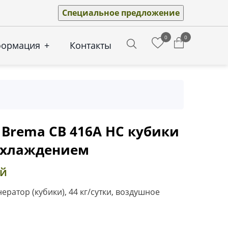
Специальное предложение
0
0
формация
+
Контакты
Search
 Brema CB 416A HC кубики
охлаждением
ей
ратор (кубики), 44 кг/сутки, воздушное