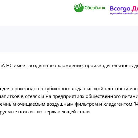
6A HC имеет воздушное охлаждение, производительность до
 для производства кубикового льда высокой плотности и 
напитков в отелях и на предприятиях общественного пита
съемным очищаемым воздушным фильтром и хладагентом R
улируемые ножки - из нержавеющей стали.