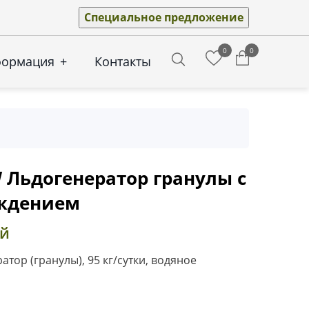
Специальное предложение
0
0
формация
+
Контакты
Search
 Льдогенератор гранулы с
ждением
ей
тор (гранулы), 95 кг/сутки, водяное