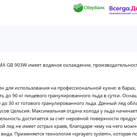
A GB 903W имеет водяное охлаждение, производительность
 для использования на профессиональной кухне: в барах, 
ь до 90 кг пищевого гранулированного льда в сутки. Осн
 до 30 кг готового гранулированного льда. Данный лед об
усов Цельсия. Максимальная отдача холода у льда начинает
льность достигается за счет неровной поверхности продукт
такой лед не имеет острых краев, благодаря чему на него м
 вида. Применяется технология «sprayers system», которая 