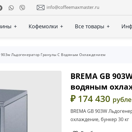
Telegram
Whatsapp
Viber
info@coffeemaxmaster.ru
шины
+
Кофемолки
+
Все товары
+
Ин
 903w Льдогенератор Гранулы С Водяным Охлаждением
BREMA GB 903W
водяным охла
₽ 174 430
рубл
BREMA GB 903W Льдогенера
охлаждение, бункер 30 кг