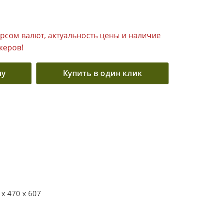
урсом валют, актуальность цены и наличие
жеров!
ну
Купить в один клик
 x 470 x 607