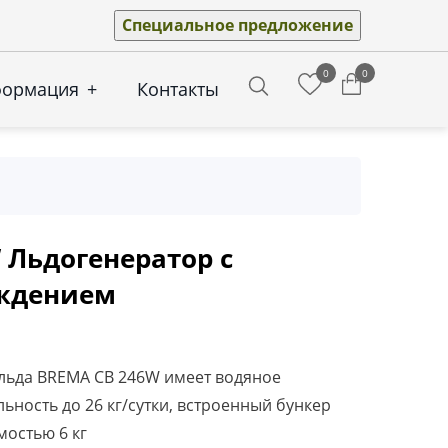
Специальное предложение
0
0
формация
+
Контакты
Search
 Льдогенератор с
ждением
 льда BREMA CB 246W имеет водяное
ьность до 26 кг/сутки, встроенный бункер
мостью 6 кг