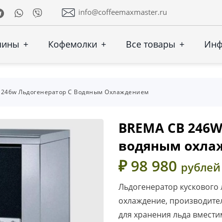
Telegram
Whatsapp
Viber
info@coffeemaxmaster.ru
шины
+
Кофемолки
+
Все товары
+
Ин
 246w Льдогенератор С Водяным Охлаждением
BREMA CB 246W
водяным охла
₽ 98 980
рублей
Льдогенератор кускового
охлаждение, производител
для хранения льда вмести