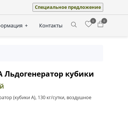
Специальное предложение
0
0
формация
+
Контакты
Search
A Льдогенератор кубики
ей
тор (кубики А), 130 кг/сутки, воздушное