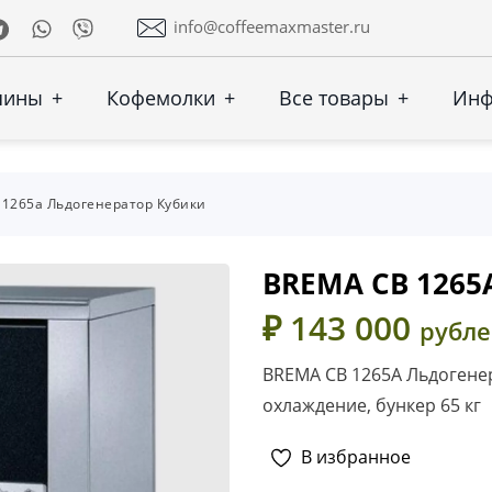
Telegram
Whatsapp
Viber
info@coffeemaxmaster.ru
шины
+
Кофемолки
+
Все товары
+
Ин
 1265a Льдогенератор Кубики
BREMA CB 1265
₽ 143 000
рубл
BREMA CB 1265A Льдогенера
охлаждение, бункер 65 кг
В избранное