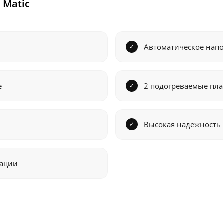
 Matic
Автоматическое нап
е
2 подогреваемые пл
Высокая надежность 
тации