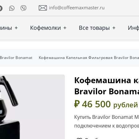
Telegram
Whatsapp
Viber
info@coffeemaxmaster.ru
шины
+
Кофемолки
+
Все товары
+
Ин
Bravilor Bonamat
Кофемашина Капельная Фильтровая Bravilor Bona
Кофемашина к
Bravilor Bonam
₽ 46 500
рублей
Купить Bravilor Bonamat 
подключением к водопро