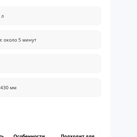
 л
: около 5 минут
 430 мм
ть
Особенности
Подходит для