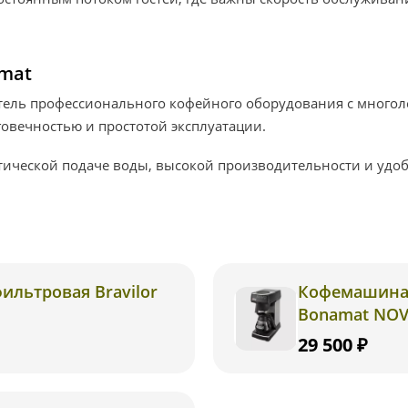
amat
тель профессионального кофейного оборудования с многол
говечностью и простотой эксплуатации.
атической подаче воды, высокой производительности и удо
льтровая Bravilor
Кофемашина 
Bonamat NO
29 500 ₽