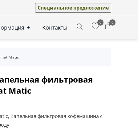
Специальное предложение
0
0
формация
+
Контакты
Search
mat Matic
апельная фильтровая
at Matic
Matic, Капельная фильтровая кофемашина с
воду