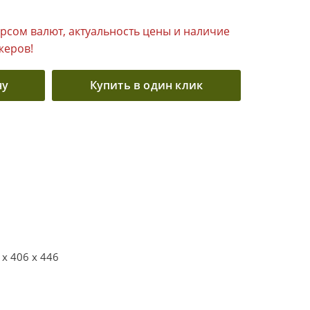
урсом валют, актуальность цены и наличие
жеров!
ну
Купить в один клик
 x 406 x 446