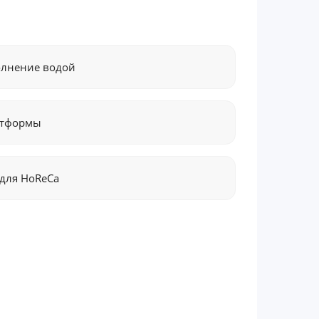
олнение водой
атформы
для HoReCa