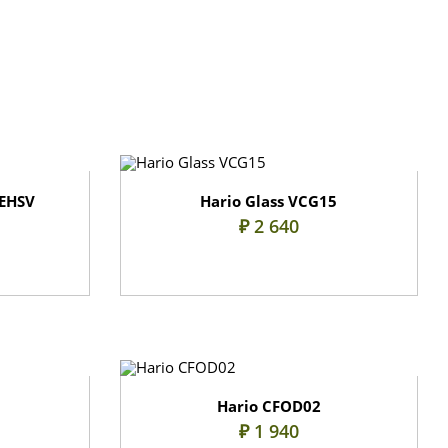
0EHSV
Hario Glass VCG15
₽ 2 640
Hario CFOD02
₽ 1 940