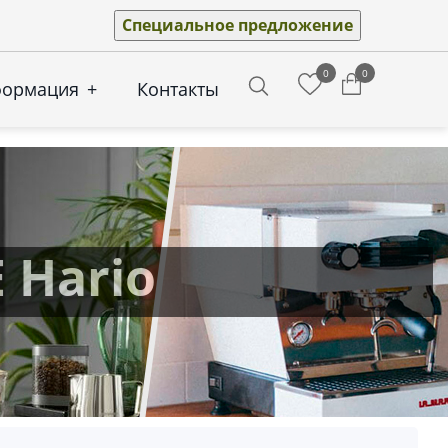
Специальное предложение
0
0
формация
+
Контакты
Search
Hario