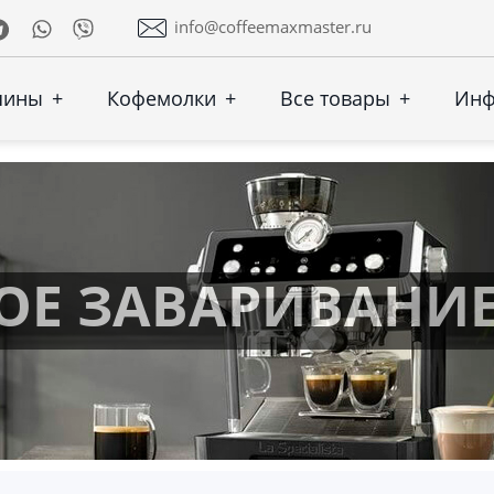
Telegram
Whatsapp
Viber
info@coffeemaxmaster.ru
шины
+
Кофемолки
+
Все товары
+
Ин
Е ЗАВАРИВАНИЕ 