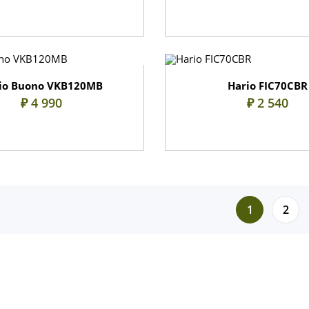
io Buono VKB120MB
Hario FIC70CBR
₽ 4 990
₽ 2 540
1
2