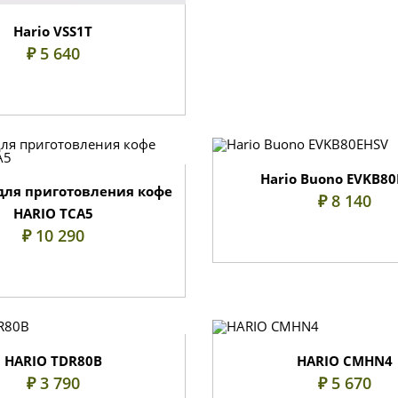
Hario VSS1T
₽ 5 640
Hario Buono EVKB8
ля приготовления кофе
₽ 8 140
HARIO ТСА5
₽ 10 290
HARIO TDR80B
HARIO CMHN4
₽ 3 790
₽ 5 670