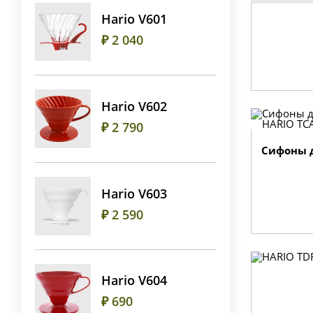
Hario V601
₽ 2 040
Hario V602
₽ 2 790
Сифоны д
Hario V603
₽ 2 590
Hario V604
₽ 690