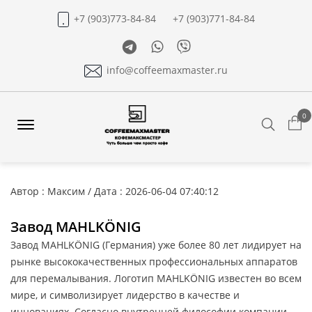
+7 (903)773-84-84
+7 (903)771-84-84
Telegram
Whatsapp
Viber
info@coffeemaxmaster.ru
0
Search
Offcanvas
Menu
Open
Автор : Максим / Дата : 2026-06-04 07:40:12
Завод MAHLKÖNIG
Завод MAHLKÖNIG (Германия) уже более 80 лет лидирует на
рынке высококачественных профессиональных аппаратов
для перемалывания. Логотип MAHLKÖNIG известен во всем
мире, и символизирует лидерство в качестве и
инновациях. Согласно внутренней философии компании,