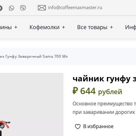
Telegram
Whatsapp
Viber
info@coffeemaxmaster.ru
шины
+
Кофемолки
+
Все товары
+
Ин
ик Гунфу Заварочный Sama 700 Мл
чайник гунфу 
₽ 644
рублей
Основное преимущество та
при заваривании дорогих 
В избранное