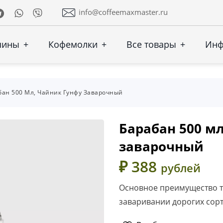
Telegram
Whatsapp
Viber
info@coffeemaxmaster.ru
шины
+
Кофемолки
+
Все товары
+
Ин
бан 500 Мл, Чайник Гунфу Заварочный
Барабан 500 мл
заварочный
₽ 388
рублей
Основное преимущество та
заваривании дорогих сорт