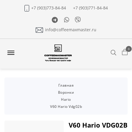
+7 (903)773-84-84
+7 (903)771-84-84
Telegram
Whatsapp
Viber
info@coffeemaxmaster.ru
0
Search
Offcanvas
Menu
Open
Главная
Воронки
Hario
V60 Hario Vdg02b
V60 Hario VDG02B