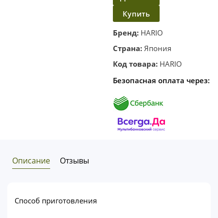
Купить
в
корзину
в один
Бренд:
HARIO
клик
Страна:
Япония
Код товара:
HARIO
Безопасная оплата через:
Описание
Отзывы
Cпособ приготовления