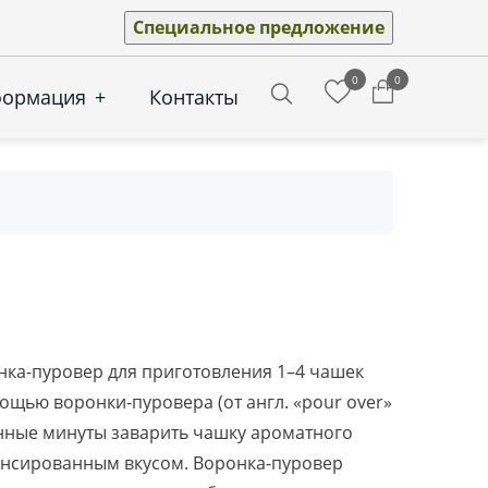
Специальное предложение
0
0
формация
+
Контакты
Search
нка-пуровер для приготовления 1–4 чашек
ощью воронки-пуровера (от англ. «pour over»
анные минуты заварить чашку ароматного
нсированным вкусом. Воронка-пуровер