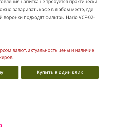
отовления напитка не требуется практически
можно заваривать кофе в любом месте, где
ой воронки подходят фильтры Hario VCF-02-
урсом валют, актуальность цены и наличие
жеров!
ну
Купить в один клик