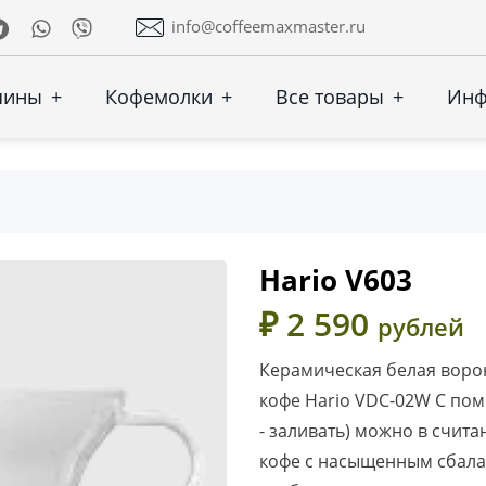
Telegram
Whatsapp
Viber
info@coffeemaxmaster.ru
шины
+
Кофемолки
+
Все товары
+
Ин
Hario V603
₽ 2 590
рублей
Керамическая белая воро
кофе Hario VDC-02W С пом
- заливать) можно в счит
кофе с насыщенным сбала