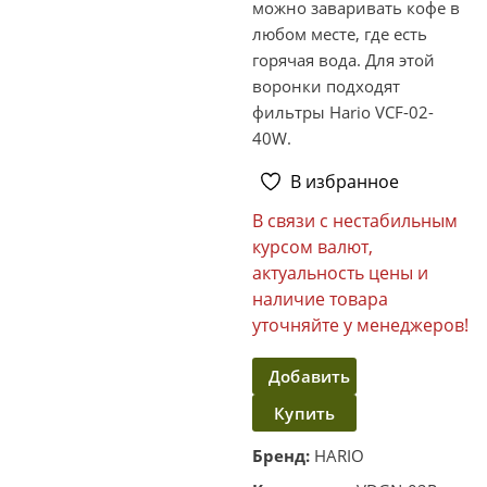
можно заваривать кофе в
любом месте, где есть
горячая вода. Для этой
воронки подходят
фильтры Hario VCF-02-
40W.
В избранное
В связи с нестабильным
курсом валют,
актуальность цены и
наличие товара
уточняйте у менеджеров!
Добавить
Купить
в
корзину
в один
Бренд:
HARIO
клик