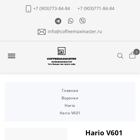
+7 (903)773-84-84
+7 (903)771-84-84
Telegram
Whatsapp
Viber
info@coffeemaxmaster.ru
0
Search
Offcanvas
Menu
Open
Главная
Воронки
Hario
Hario V601
Hario V601