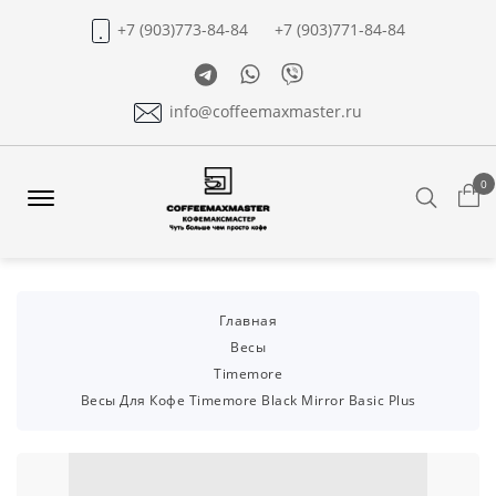
+7 (903)773-84-84
+7 (903)771-84-84
Telegram
Whatsapp
Viber
info@coffeemaxmaster.ru
0
Search
Offcanvas
Menu
Open
Главная
Весы
Timemore
Весы Для Кофе Timemore Black Mirror Basic Plus