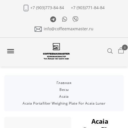
+7 (903)773-84-84
+7 (903)771-84-84
Telegram
Whatsapp
Viber
info@coffeemaxmaster.ru
0
Search
Offcanvas
Menu
Open
Главная
Весы
Acaia
Acaia Portafilter Weighing Plate For Acaia Lunar
Acaia