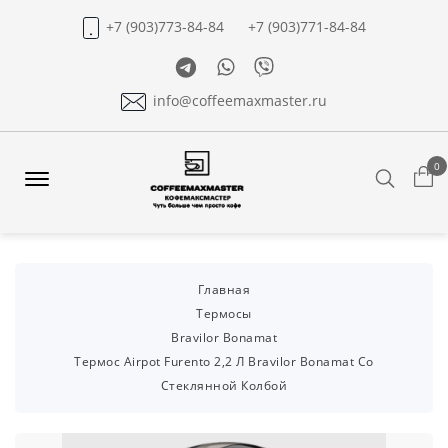
+7 (903)773-84-84
+7 (903)771-84-84
Telegram
Whatsapp
Viber
info@coffeemaxmaster.ru
0
Search
Offcanvas
Menu
Open
Главная
Термосы
Bravilor Bonamat
Термос Airpot Furento 2,2 Л Bravilor Bonamat Со
Стеклянной Колбой