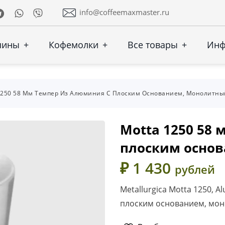
Telegram
Whatsapp
Viber
info@coffeemaxmaster.ru
шины
+
Кофемолки
+
Все товары
+
Ин
1250 58 Мм Темпер Из Алюминия С Плоским Основанием, Монолитны
Motta 1250 58
плоским осно
₽ 1 430
рублей
Metallurgica Motta 1250, 
плоским основанием, мон