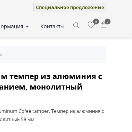
Специальное предложение
0
0
формация
+
Контакты
Search
й
 мм темпер из алюминия с
ванием, монолитный
Aluminum Cofee tamper, Темпер из алюминия с
олитный 58 мм.