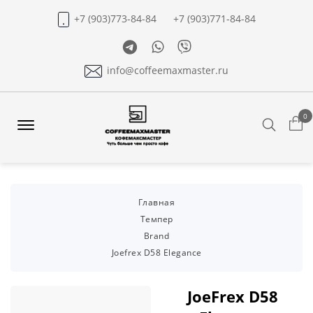
+7 (903)773-84-84
+7 (903)771-84-84
Telegram
Whatsapp
Viber
info@coffeemaxmaster.ru
0
Search
Offcanvas
Menu
Open
Главная
Темпер
Brand
Joefrex D58 Elegance
JoeFrex D58