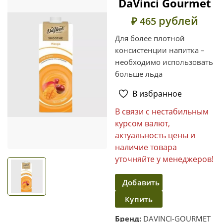
DaVinci Gourmet
рублей
₽ 465
Для более плотной
консистенции напитка –
необходимо использовать
больше льда
В избранное
В связи с нестабильным
курсом валют,
актуальность цены и
наличие товара
уточняйте у менеджеров!
Добавить
Купить
в
корзину
в один
Бренд:
DAVINCI-GOURMET