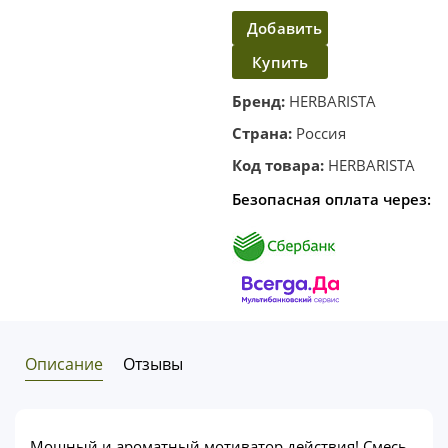
Добавить
Купить
в
корзину
в один
Бренд:
HERBARISTA
клик
Страна:
Россия
Код товара:
HERBARISTA
Безопасная оплата через:
Описание
Отзывы
Мощный и ароматный мотиватор действия! Смесь