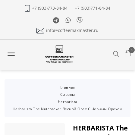
+7 (903)773-84-84
+7 (903)771-84-84
Telegram
Whatsapp
Viber
info@coffeemaxmaster.ru
0
Search
Offcanvas
Menu
Open
Главная
Сиропы
Herbarista
Herbarista The Nutcracker Лесной Орех С Черным Орехом
HERBARISTA The