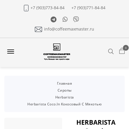
+7 (903)773-84-84
+7 (903)771-84-84
Telegram
Whatsapp
Viber
info@coffeemaxmaster.ru
0
Search
Offcanvas
Menu
Open
Главная
Сиропы
Herbarista
Herbarista Coco.in Кокосовый С Мякотью
HERBARISTA