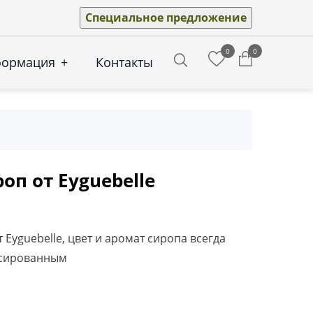
Специальное предложение
0
0
формация
+
Контакты
Search
п от Eyguebelle
 Eyguebelle, цвет и аромат сиропа всегда
нсированным