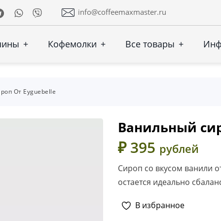
Telegram
Whatsapp
Viber
info@coffeemaxmaster.ru
шины
+
Кофемолки
+
Все товары
+
Ин
оп От Eyguebelle
Ванильный сиро
₽ 395
рублей
Сироп со вкусом ванили от
остается идеально сбала
В избранное