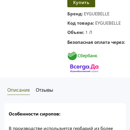
Купить
в
корзину
в один
Бренд:
EYGUEBELLE
клик
Код товара:
EYGUEBELLE
Объем:
1 Л
Безопасная оплата через:
Описание
Отзывы
Особенности сиропов:
В производстве используется гербарий из более