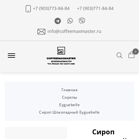
+7 (903)773-84-84
+7 (903)771-84-84
Telegram
Whatsapp
Viber
info@coffeemaxmaster.ru
0
Search
Offcanvas
Menu
Open
Главная
Сиропы
Eyguebelle
Сироп Шоколадный Eyguebelle
Сироп