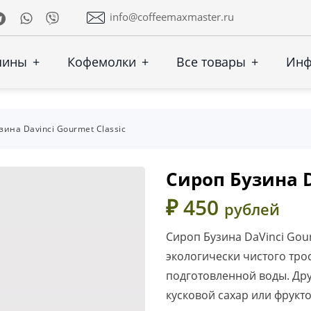
Telegram
Whatsapp
Viber
info@coffeemaxmaster.ru
шины
+
Кофемолки
+
Все товары
+
Ин
зина Davinci Gourmet Classic
Сироп Бузина D
₽ 450
рублей
Сироп Бузина DaVinci Gou
экологически чистого тро
подготовленной воды. Др
кусковой сахар или фрукто