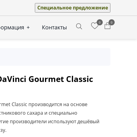
Специальное предложение
0
0
формация
+
Контакты
Search
aVinci Gourmet Classic
rmet Classic производится на основе
стникового сахара и специально
угие производители используют дешёвый
зу.