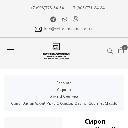
+7 (903)773-84-84
+7 (903)771-84-84
Telegram
Whatsapp
Viber
info@coffeemaxmaster.ru
0
Search
Offcanvas
Menu
Open
Главная
Сиропы
Davinci Gourmet
Сироп Английский Ирис С Орехом Davinci Gourmet Classic
Сироп