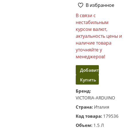
В избранное
В связи с
нестабильным
курсом валют,
актуальность цены и
наличие товара
уточняйте у
менеджеров!
Добавить
Купить
в
корзину
в
Бренд:
VICTORIA-ARDUINO
один
Страна:
Италия
клик
Код товара:
179536
Объем:
1.5 Л