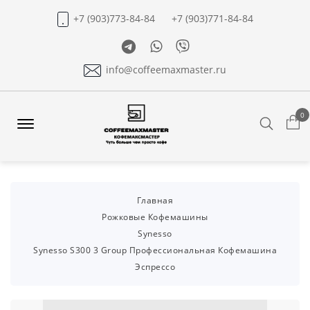
+7 (903)773-84-84
+7 (903)771-84-84
Telegram
Whatsapp
Viber
info@coffeemaxmaster.ru
0
Search
Offcanvas
Menu
Open
Главная
Рожковые Кофемашины
Synesso
Synesso S300 3 Group Профессиональная Кофемашина
Эспрессо