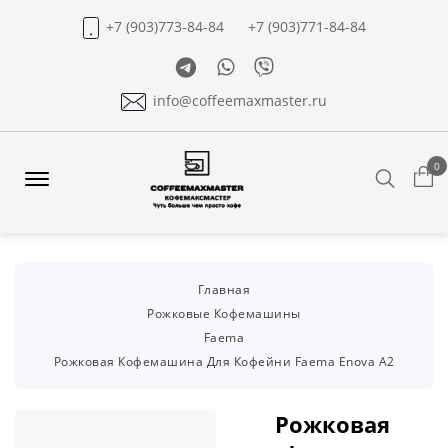
+7 (903)773-84-84
+7 (903)771-84-84
Telegram
Whatsapp
Viber
info@coffeemaxmaster.ru
0
Search
Offcanvas
Menu
Open
Главная
Рожковые Кофемашины
Faema
Рожковая Кофемашина Для Кофейни Faema Enova A2
Рожковая