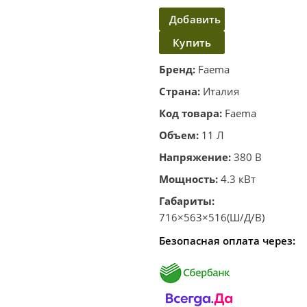
Добавить
Купить
в
корзину
в один
Бренд:
Faema
клик
Страна:
Италия
Код товара:
Faema
Объем:
11 Л
Напряжение:
380 В
Мощность:
4.3 кВт
Габариты:
716×563×516(Ш/Д/В)
Безопасная оплата через: