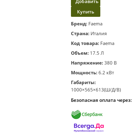
Добавить
Купить
в
корзину
в один
Бренд:
Faema
клик
Страна:
Италия
Код товара:
Faema
Объем:
17.5 Л
Напряжение:
380 В
Мощность:
6.2 кВт
Габариты:
1000×565×613(Ш/Д/В)
Безопасная оплата через: