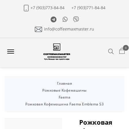
+7 (903)773-84-84
+7 (903)771-84-84
Telegram
Whatsapp
Viber
info@coffeemaxmaster.ru
0
Search
Offcanvas
Menu
Open
Главная
Рожковые Кофемашины
Faema
Рожковая Кофемашина Faema Emblema S3
Рожковая