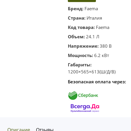
корзину
в один
Бренд:
Faema
клик
Страна:
Италия
Код товара:
Faema
Объем:
24.1 Л
Напряжение:
380 В
Мощность:
6.2 кВт
Габариты:
1200×565×613(Ш/Д/В)
Безопасная оплата через:
Описание
Отзывы