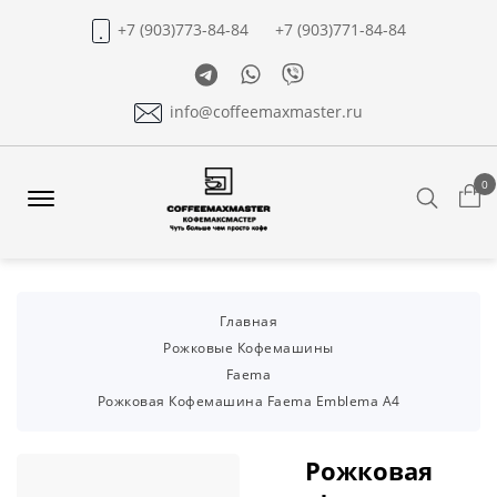
+7 (903)773-84-84
+7 (903)771-84-84
Telegram
Whatsapp
Viber
info@coffeemaxmaster.ru
0
Search
Offcanvas
Menu
Open
Главная
Рожковые Кофемашины
Faema
Рожковая Кофемашина Faema Emblema A4
Рожковая