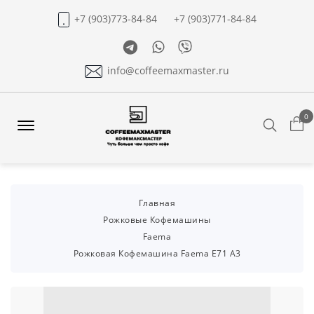
+7 (903)773-84-84
+7 (903)771-84-84
Telegram
Whatsapp
Viber
info@coffeemaxmaster.ru
0
Search
Offcanvas
Menu
Open
Главная
Рожковые Кофемашины
Faema
Рожковая Кофемашина Faema E71 A3