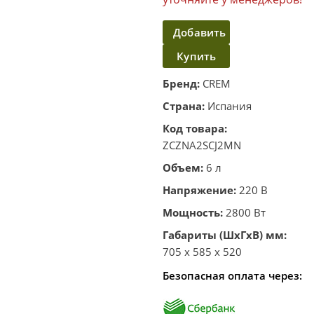
Добавить
Купить
в
корзину
в один
Бренд:
CREM
клик
Страна:
Испания
Код товара:
ZCZNA2SCJ2MN
Объем:
6 л
Напряжение:
220 В
Мощность:
2800 Вт
Габариты (ШхГхВ) мм:
705 x 585 x 520
Безопасная оплата через: