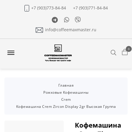
+7 (903)773-84-84
+7 (903)771-84-84
Telegram
Whatsapp
Viber
info@coffeemaxmaster.ru
0
Search
Offcanvas
Menu
Open
Главная
Рожковые Кофемашины
Crem
Кофемашина Crem Zircon Display 2gr Высокая Группа
Кофемашина